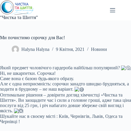
Перейти
до
вмісту
"Чистка та Шиття"
Ми почистимо сорочку для Вас!
Halyna Halyna
9 Квітня, 2021
Новини
Який предмет чоловічого гардероба найбільш популярний?
Ні, не шкарпетки. Сорочка!
Саме вона є базою будь-якого образу.
Але є одна неприємність: сорочки занадто швидко брудняться, а
ходити в брудному – не наш варіант.
Оптимальне рішення – довірити догляд хімчистці «Чистка та
Шиття». Ви заощадите час і сили а головне гроші, адже така ціна
послуги від 25 грн, і річ набагато довше збереже свій вигляд і
якість.
Шукайте нас в своєму місті : Київ, Чернівгів, Львів, Одеса та
Чернівці !